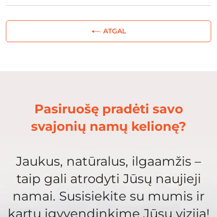
ATGAL
Pasiruošę pradėti savo
svajonių namų kelionę?
Jaukus, natūralus, ilgaamžis –
taip gali atrodyti Jūsų naujieji
namai. Susisiekite su mumis ir
kartu įgyvendinkime Jūsų viziją!