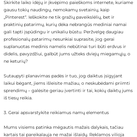
Skirkite laiko idėjų ir įkvėpimo paieškoms internete, kuriame
gausu tokių naudingų, nemokamų svetainių, kaip
„Pinterest“. Ieškokite ne tik gražių paveikslėlių, bet ir
praktinių patarimų, kurių dėka nebrangūs mediniai namai
gali tapti įspūdingu ir unikaliu būstu. Peržvelgę daugiau
profesionalų patarimų nesunkiai suprasite, jog gerai
suplanuotas medinis namelis nebūtinai turi būti erdvus ir
didelis, pavyzdžiui, galbūt jums užteks dviejų miegamųjų, o
ne keturių?
Sutaupyti planavimas padės ir tuo, jog daiktus įsigyjant
laikui bėgant, jiems išleisite mažiau, o neskubėdami priimti
sprendimų – galėsite geriau įvertinti ir tai, kokių daiktų jums
iš tiesų reikia.
3. Gerai apsvarstykite reikiamus namų elementus
Mums visiems patinka mėgautis mažais dalykais, tačiau
kartais tai pareikalauja ne mažai išlaidų. Reklamos vilioja