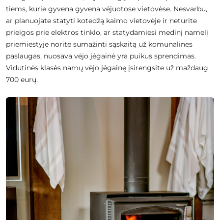
tiems, kurie gyvena gyvena vėjuotose vietovėse. Nesvarbu,
ar planuojate statyti kotedžą kaimo vietovėje ir neturite
prieigos prie elektros tinklo, ar statydamiesi medinį namelį
priemiestyje norite sumažinti sąskaitą už komunalines
paslaugas, nuosava vėjo jėgainė yra puikus sprendimas.
Vidutinės klasės namų vėjo jėgainę įsirengsite už maždaug
700 eurų.