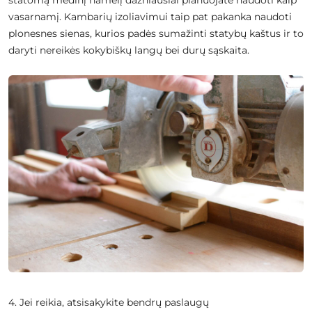
statomą medinį namelį dažniausiai planuojate naudoti kaip
vasarnamį. Kambarių izoliavimui taip pat pakanka naudoti
plonesnes sienas, kurios padės sumažinti statybų kaštus ir to
daryti nereikės kokybiškų langų bei durų sąskaita.
4. Jei reikia, atsisakykite bendrų paslaugų