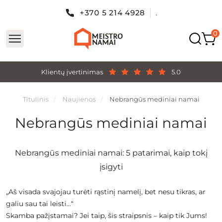
+370 5 214 4928
.
Klientų įvertinimas
5.0
Titulinis
Naujienos
Nebrangūs mediniai namai
Nebrangūs mediniai namai
Nebrangūs mediniai namai: 5 patarimai, kaip tokį
įsigyti
„Aš visada svajojau turėti rąstinį namelį, bet nesu tikras, ar
galiu sau tai leisti…“
Skamba pažįstamai? Jei taip, šis straipsnis – kaip tik Jums!