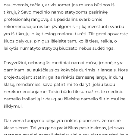
naujovėmis, tačiau, ar visuomet jos mums būtinos iš
tikrųjų? Savo medinio namo statyboms pasirinkę
profesionalų rangovą, šis pasidalins svarbiomis
rekomendacijomis bei įžvalgomis – į ką investuoti svarbu
yra iš tikrųjų, o ką tiesiog malonu turėti. Tik gerai apsvarstę
šiuos dalykus, pinigus išleisite tam, ko iš tiesų reikia, o
laikytis numatyto statybų biudžeto nebus sudėtinga.
Pavyzdžiui, nebrangūs mediniai namai mūsų įmonėje yra
gaminami su aukščiausios kokybės durimis ir langais. Nors
projektuojant statinį galite rinktis žemesnę langų ir durų
klasę, remdamiesi savo patirtimi to daryti jokiu būdu
nerekomenduojame. Tokiu būdu tik sumažinsite medinio
namelio izoliaciją ir daugiau išleisite namelio šiltinimui bei
šildymui.
Dar viena taupymo idėja yra rinktis plonesnes, žemesnė
klasė sienas. Tai yra gana praktiškas pasirinkimas, jei savo