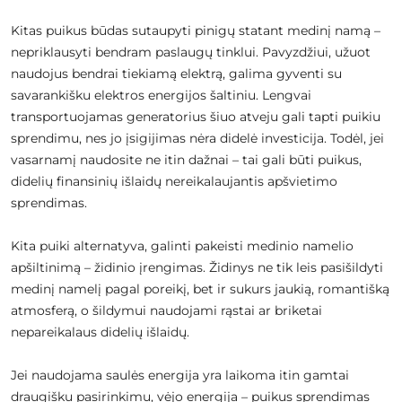
Kitas puikus būdas sutaupyti pinigų statant medinį namą –
nepriklausyti bendram paslaugų tinklui. Pavyzdžiui, užuot
naudojus bendrai tiekiamą elektrą, galima gyventi su
savarankišku elektros energijos šaltiniu. Lengvai
transportuojamas generatorius šiuo atveju gali tapti puikiu
sprendimu, nes jo įsigijimas nėra didelė investicija. Todėl, jei
vasarnamį naudosite ne itin dažnai – tai gali būti puikus,
didelių finansinių išlaidų nereikalaujantis apšvietimo
sprendimas.
Kita puiki alternatyva, galinti pakeisti medinio namelio
apšiltinimą – židinio įrengimas. Židinys ne tik leis pasišildyti
medinį namelį pagal poreikį, bet ir sukurs jaukią, romantišką
atmosferą, o šildymui naudojami rąstai ar briketai
nepareikalaus didelių išlaidų.
Jei naudojama saulės energija yra laikoma itin gamtai
draugišku pasirinkimu, vėjo energija – puikus sprendimas