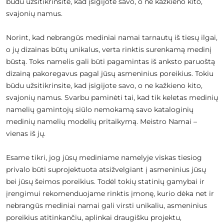
būdu užsitikrinsite, kad įsigijote savo, o ne kažkieno kito,
svajonių namus.
Norint, kad nebrangūs mediniai namai tarnautų iš tiesų ilgai,
o jų dizainas būtų unikalus, verta rinktis surenkamą medinį
būstą. Toks namelis gali būti pagamintas iš anksto paruoštą
dizainą pakoregavus pagal jūsų asmeninius poreikius. Tokiu
būdu užsitikrinsite, kad įsigijote savo, o ne kažkieno kito,
svajonių namus. Svarbu paminėti tai, kad tik keletas medinių
namelių gamintojų siūlo nemokamą savo kataloginių
medinių namelių modelių pritaikymą. Meistro Namai –
vienas iš jų.
Esame tikri, jog jūsų mediniame namelyje viskas tiesiog
privalo būti suprojektuota atsižvelgiant į asmeninius jūsų
bei jūsų šeimos poreikius. Todėl tokių statinių gamybai ir
įrengimui rekomenduojame rinktis įmonę, kurio dėka net ir
nebrangūs mediniai namai gali virsti unikaliu, asmeninius
poreikius atitinkančiu, aplinkai draugišku projektu,