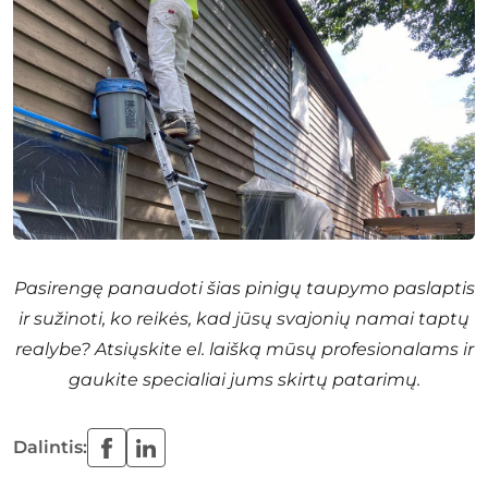
Pasirengę panaudoti šias pinigų taupymo paslaptis
ir sužinoti, ko reikės, kad jūsų svajonių namai taptų
realybe? Atsiųskite el. laišką mūsų profesionalams ir
gaukite specialiai jums skirtų patarimų.
Dalintis: