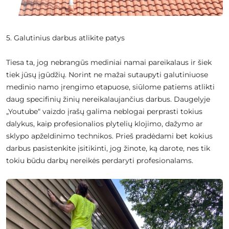
5. Galutinius darbus atlikite patys
Tiesa ta, jog nebrangūs mediniai namai pareikalaus ir šiek
tiek jūsų įgūdžių. Norint ne mažai sutaupyti galutiniuose
medinio namo įrengimo etapuose, siūlome patiems atlikti
daug specifinių žinių nereikalaujančius darbus. Daugelyje
„Youtube“ vaizdo įrašų galima neblogai perprasti tokius
dalykus, kaip profesionalios plytelių klojimo, dažymo ar
sklypo apželdinimo technikos. Prieš pradėdami bet kokius
darbus pasistenkite įsitikinti, jog žinote, ką darote, nes tik
tokiu būdu darbų nereikės perdaryti profesionalams.