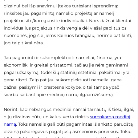
dizainui bei išplanavimui įtakos turėsiantį sprendimą:
rinksitės jau pagamintą namelio projektą ar namelį
projektuosite/koreguosite individualiai. Nors dažnai klientai
individualius projektus rinkis vengia dėl viešai paplitusios
nuomonės, jog šie jiems kainuos brangiau, norime patikinti,
jog taip tikrai nėra.
Jau pagaminti ir sukomplektuoti nameliai, žinoma, yra
ekonomiški ir greitai pristatomi, tačiau jie nėra gaminami
pagal užsakymą, todėl šių statinių estetiniai pakeitimai yra
gana riboti. Taip pat jau sukomplektuoti nameliai gana
dažnai pasižymi ir prastesne kokybe, o tai tampa ypač
svarbu kalbant apie medinių namų ilgaamžiškumą.
Norint, kad nebrangūs mediniai namai tarnautų iš tiesų ilgai,
o jų dizainas būtų unikalus, verta rinktis
surenkamą medinį
namą
. Toks namelis gali būti pagamintas iš anksto paruoštą
dizainą pakoregavus pagal jūsų asmeninius poreikius. Tokiu