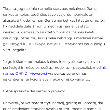
Tiesa ta, jog rąstinio namelio statybos nekainuos Jums
rankos ar kojos, todėl šios savo svajonės neprivalote
atsisakyti tik dėl kainos. Geriau nei bet kas kitas žinome, jog
tik nedidelė dalis žmonių medinius namelius stato
neskaičiuodami savo biudžeto, todėl dalinamės keletu
naudingų patarimų, kurių dėka nebrangūs mediniai namai
gali išdygti ir jūsų sklype, net jei šių statyboms daug pinigų
skirti negalite.
Jeigu ieškote optimalaus kainos ir kokybės santykio, verta
peržvelgti ir mūsų paruoštus modelius – pavyzdžiui,
medinis
namas OHRID (Vieversys)
yra puikus sprendimas
ieškantiems funkcionalaus ir ekonomiško varianto.
1. Apsispręskite dėl namelio projekto
Nesvarbu, ar ketinate statyti namelį, garažą ar kotedžą, dar
prieš pradedant statybas svarbu priimti medinio namelio