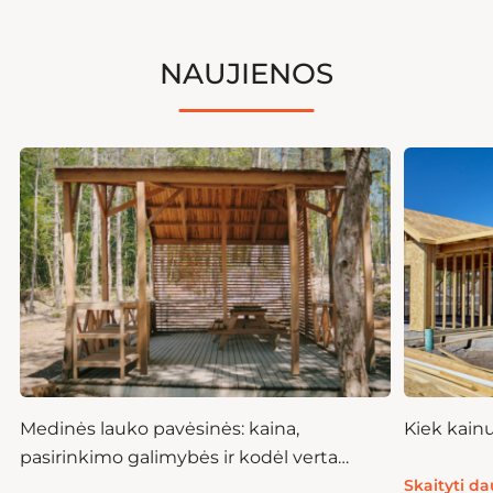
NAUJIENOS
Medinės lauko pavėsinės: kaina,
Kiek kain
pasirinkimo galimybės ir kodėl verta
investuoti
Skaityti d