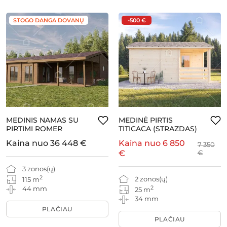
STOGO DANGA DOVANŲ
-500 €
MEDINIS NAMAS SU
MEDINĖ PIRTIS
PIRTIMI ROMER
TITICACA (STRAZDAS)
Kaina nuo
36 448 €
Kaina nuo
6 850
7 350
€
€
3 zonos(ų)
2
2 zonos(ų)
115 m
2
44 mm
25 m
34 mm
PLAČIAU
PLAČIAU