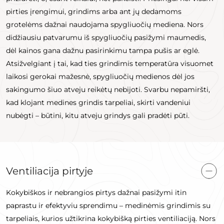
pirties įrengimui, grindims arba ant jų dedamoms
grotelėms dažnai naudojama spygliuočių mediena. Nors
didžiausiu patvarumu iš spygliuočių pasižymi maumedis,
dėl kainos gana dažnu pasirinkimu tampa pušis ar eglė.
Atsižvelgiant į tai, kad ties grindimis temperatūra visuomet
laikosi gerokai mažesnė, spygliuočių medienos dėl jos
sakingumo šiuo atveju reikėtų nebijoti. Svarbu nepamiršti,
kad klojant medines grindis tarpeliai, skirti vandeniui
nubėgti – būtini, kitu atveju grindys gali pradėti pūti.
Ventiliacija pirtyje
Kokybiškos ir nebrangios pirtys dažnai pasižymi itin
paprastu ir efektyviu sprendimu – medinėmis grindimis su
tarpeliais, kurios užtikrina kokybišką pirties ventiliaciją. Nors