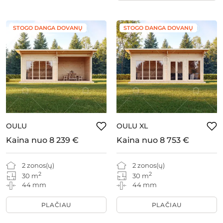
STOGO DANGA DOVANŲ
STOGO DANGA DOVANŲ
OULU
OULU XL
Kaina nuo
8 239 €
Kaina nuo
8 753 €
2 zonos(ų)
2 zonos(ų)
2
2
30 m
30 m
44 mm
44 mm
PLAČIAU
PLAČIAU