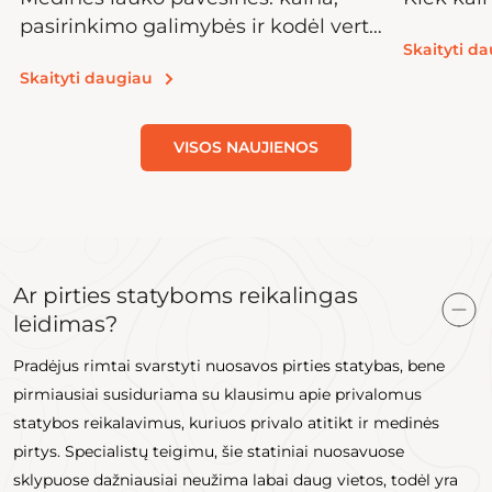
pasirinkimo galimybės ir kodėl verta
Skaityti d
investuoti
Skaityti daugiau
VISOS NAUJIENOS
Ar pirties statyboms reikalingas
leidimas?
Pradėjus rimtai svarstyti nuosavos pirties statybas, bene
pirmiausiai susiduriama su klausimu apie privalomus
statybos reikalavimus, kuriuos privalo atitikt ir medinės
pirtys. Specialistų teigimu, šie statiniai nuosavuose
sklypuose dažniausiai neužima labai daug vietos, todėl yra