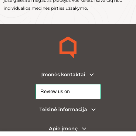
jose galėsite mėgautis pradėjus vos keletui savaičių nuo
individualios medinės pirties užsakymo.
Įmonės kontaktai
Teisinė informacija
Apie įmonę