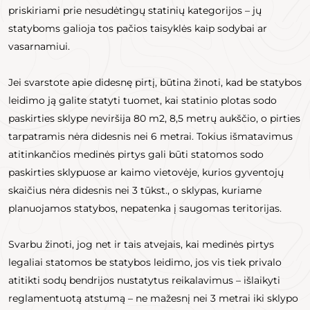
priskiriami prie nesudėtingų statinių kategorijos – jų
statyboms galioja tos pačios taisyklės kaip sodybai ar
vasarnamiui.
Jei svarstote apie didesnę pirtį, būtina žinoti, kad be statybos
leidimo ją galite statyti tuomet, kai statinio plotas sodo
paskirties sklype neviršija 80 m2, 8,5 metrų aukščio, o pirties
tarpatramis nėra didesnis nei 6 metrai. Tokius išmatavimus
atitinkančios medinės pirtys gali būti statomos sodo
paskirties sklypuose ar kaimo vietovėje, kurios gyventojų
skaičius nėra didesnis nei 3 tūkst., o sklypas, kuriame
planuojamos statybos, nepatenka į saugomas teritorijas.
Svarbu žinoti, jog net ir tais atvejais, kai medinės pirtys
legaliai statomos be statybos leidimo, jos vis tiek privalo
atitikti sodų bendrijos nustatytus reikalavimus – išlaikyti
reglamentuotą atstumą – ne mažesnį nei 3 metrai iki sklypo