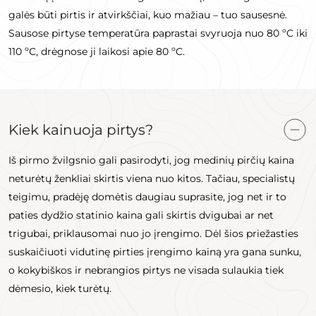
galės būti pirtis ir atvirkščiai, kuo mažiau – tuo sausesnė.
Sausose pirtyse temperatūra paprastai svyruoja nuo 80 ºC iki
110 ºC, drėgnose ji laikosi apie 80 ºC.
Kiek kainuoja pirtys?
Iš pirmo žvilgsnio gali pasirodyti, jog medinių pirčių kaina
neturėtų ženkliai skirtis viena nuo kitos. Tačiau, specialistų
teigimu, pradėję domėtis daugiau suprasite, jog net ir to
paties dydžio statinio kaina gali skirtis dvigubai ar net
trigubai, priklausomai nuo jo įrengimo. Dėl šios priežasties
suskaičiuoti vidutinę pirties įrengimo kainą yra gana sunku,
o kokybiškos ir nebrangios pirtys ne visada sulaukia tiek
dėmesio, kiek turėtų.