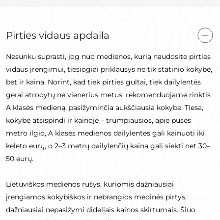
Pirties vidaus apdaila
Nesunku suprasti, jog nuo medienos, kurią naudosite pirties
vidaus įrengimui, tiesiogiai priklausys ne tik statinio kokybė,
bet ir kaina. Norint, kad tiek pirties gultai, tiek dailylentės
gerai atrodytų ne vienerius metus, rekomenduojame rinktis
A klasės medieną, pasižyminčia aukščiausia kokybe. Tiesa,
kokybė atsispindi ir kainoje – trumpiausios, apie pusės
metro ilgio, A klasės medienos dailylentės gali kainuoti iki
keleto eurų, o 2–3 metrų dailylenčių kaina gali siekti net 30–
50 eurų.
Lietuviškos medienos rūšys, kuriomis dažniausiai
įrengiamos kokybiškos ir nebrangios medinės pirtys,
dažniausiai nepasižymi dideliais kainos skirtumais. Šiuo