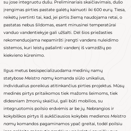
su jose integruotu dušu. Preliminariais skaičiavimais, dušo
įrengimas pirties pastate galėtų kainuoti iki 600 eurų. Tiesa,
reikėtų įvertinti tai, kad, jei pirtis žiemą naudojama retai, o
pastatas nebus šildomas, esant minusinei temperatūrai
vanduo vandentiekyje gali užšalti. Dėl šios priežasties
rekomenduojama nepamiršti įrengti vandens nuleidimo
sistemos, kuri leistų pašalinti vandenį iš vamzdžių po
kiekvieno kūrenimo.
Ilgus metus besispecializuodama medinių namų
statybose
Meistro namų
komanda siūlo unikalius,
individualius poreikius atitinkančius pirties projektus. Mūsų
medinės pirtys pritaikomos tiek mažoms šeimoms, tiek
didesniam žmonių skaičiui, gali būti mobilios, su
integruotomis poilsio erdvėmis ar be jų. Nebrangios ir
kokybiškos pirtys iš aukščiausios kokybės medienos
Meistro
namų
komandos pagaminamos ypač greitai, todėl poilsiu