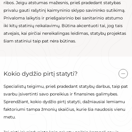
ribos. Jeigu atstumas mažesnis, prieš pradedant statybas
privalu gauti rašytinį kaimyninio sklypo savininko sutikimą.
Privaloma laikytis ir priešgaisrinio bei sanitarinio atstumo
iki kitų statinių reikalavimų. Būtina akcentuoti tai, jog tais
atvejais, kai pirčiai nereikalingas leidimas, statybų projektas
šiam statiniui taip pat nėra būtinas.
Kokio dydžio pirtį statyti?
Specialistų teigimu, prieš pradedant statybų darbus, taip pat
svarbu įsivertinti savo poreikius ir finansines galimybes.
Sprendžiant, kokio dydžio pirtį statyti, dažniausiai lemiamu
faktoriumi tampa žmonių skaičius, kurie šia naudosis vienu
metu.