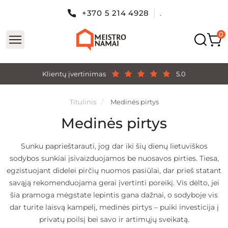
+370 5 214 4928
.
Klientų įvertinimas
5.0
Titulinis
Medinės pirtys
Medinės pirtys
Sunku paprieštarauti, jog dar iki šių dienų lietuviškos
sodybos sunkiai įsivaizduojamos be nuosavos pirties. Tiesa,
egzistuojant didelei pirčių nuomos pasiūlai, dar prieš statant
savąją rekomenduojama gerai įvertinti poreikį. Vis dėlto, jei
šia pramoga mėgstate lepintis gana dažnai, o sodyboje vis
dar turite laisvą kampelį, medinės pirtys – puiki investicija į
privatų poilsį bei savo ir artimųjų sveikatą.