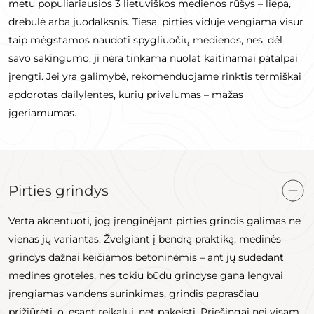
metu populiariausios 3 lietuviškos medienos rūšys – liepa,
drebulė arba juodalksnis. Tiesa, pirties viduje vengiama visur
taip mėgstamos naudoti spygliuočių medienos, nes, dėl
savo sakingumo, ji nėra tinkama nuolat kaitinamai patalpai
įrengti. Jei yra galimybė, rekomenduojame rinktis termiškai
apdorotas dailylentes, kurių privalumas – mažas
įgeriamumas.
Pirties grindys
Verta akcentuoti, jog įrenginėjant pirties grindis galimas ne
vienas jų variantas. Žvelgiant į bendrą praktiką, medinės
grindys dažnai keičiamos betoninėmis – ant jų sudedant
medines groteles, nes tokiu būdu grindyse gana lengvai
įrengiamas vandens surinkimas, grindis paprasčiau
prižiūrėti, o, esant reikalui, net pakeisti. Priešingai nei visam