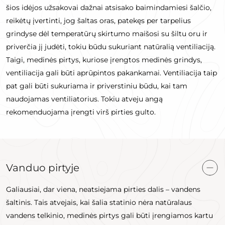
šios idėjos užsakovai dažnai atsisako baimindamiesi šalčio,
reikėtų įvertinti, jog šaltas oras, patekęs per tarpelius
grindyse dėl temperatūrų skirtumo maišosi su šiltu oru ir
priverčia jį judėti, tokiu būdu sukuriant natūralią ventiliaciją.
Taigi, medinės pirtys, kuriose įrengtos medinės grindys,
ventiliacija gali būti aprūpintos pakankamai. Ventiliacija taip
pat gali būti sukuriama ir priverstiniu būdu, kai tam
naudojamas ventiliatorius. Tokiu atveju angą
rekomenduojama įrengti virš pirties gulto.
Vanduo pirtyje
Galiausiai, dar viena, neatsiejama pirties dalis – vandens
šaltinis. Tais atvejais, kai šalia statinio nėra natūralaus
vandens telkinio, medinės pirtys gali būti įrengiamos kartu