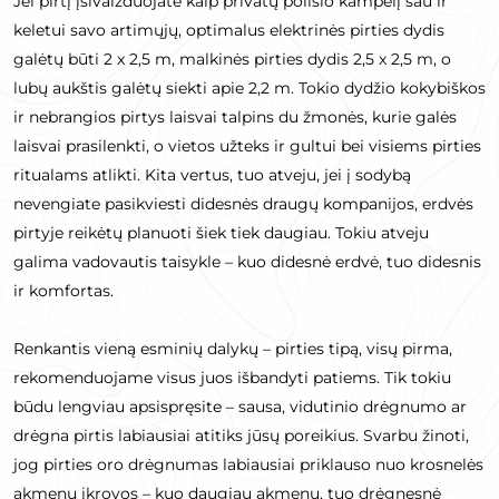
Jei pirtį įsivaizduojate kaip privatų poilsio kampelį sau ir
keletui savo artimųjų, optimalus elektrinės pirties dydis
galėtų būti 2 x 2,5 m, malkinės pirties dydis 2,5 x 2,5 m, o
lubų aukštis galėtų siekti apie 2,2 m. Tokio dydžio kokybiškos
ir nebrangios pirtys laisvai talpins du žmonės, kurie galės
laisvai prasilenkti, o vietos užteks ir gultui bei visiems pirties
ritualams atlikti. Kita vertus, tuo atveju, jei į sodybą
nevengiate pasikviesti didesnės draugų kompanijos, erdvės
pirtyje reikėtų planuoti šiek tiek daugiau. Tokiu atveju
galima vadovautis taisykle – kuo didesnė erdvė, tuo didesnis
ir komfortas.
Renkantis vieną esminių dalykų – pirties tipą, visų pirma,
rekomenduojame visus juos išbandyti patiems. Tik tokiu
būdu lengviau apsispręsite – sausa, vidutinio drėgnumo ar
drėgna pirtis labiausiai atitiks jūsų poreikius. Svarbu žinoti,
jog pirties oro drėgnumas labiausiai priklauso nuo krosnelės
akmenų įkrovos – kuo daugiau akmenų, tuo drėgnesnė