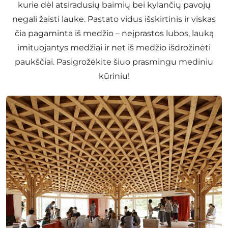
kurie dėl atsiradusių baimių bei kylančių pavojų
negali žaisti lauke. Pastato vidus išskirtinis ir viskas
čia pagaminta iš medžio – neįprastos lubos, lauką
imituojantys medžiai ir net iš medžio išdrožinėti
paukščiai. Pasigrožėkite šiuo prasmingu mediniu
kūriniu!