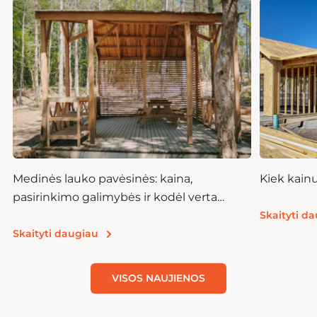
Medinės lauko pavėsinės: kaina,
Kiek kain
pasirinkimo galimybės ir kodėl verta
investuoti
Skaityti d
Skaityti daugiau
VISOS NAUJIENOS