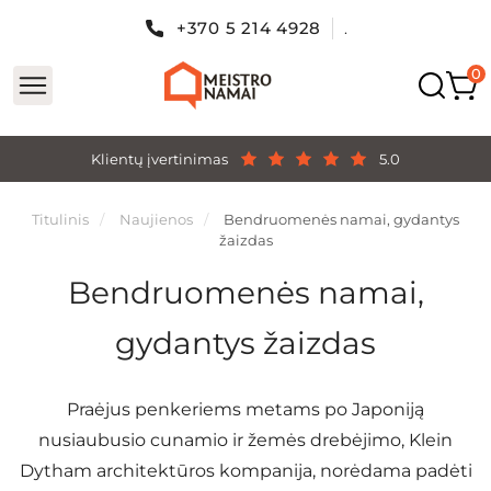
+370 5 214 4928
.
Klientų įvertinimas
5.0
Titulinis
Naujienos
Bendruomenės namai, gydantys
žaizdas
Bendruomenės namai,
gydantys žaizdas
Praėjus penkeriems metams po Japoniją
nusiaubusio cunamio ir žemės drebėjimo, Klein
Dytham architektūros kompanija, norėdama padėti