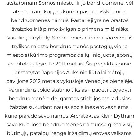
atstatomam Somos miestui ir jo bendruomenei vėl
atsistoti ant kojų, sukūrė ir pastatė išskirtinius
bendruomenės namus. Pastarieji yra neįprastos
išvaizdos ir iš pirmo žvilgsnio primena milžinišką
šiaudinę skrybėlę. Somos miesto namai yra viena iš
trylikos miesto bendruomenės pastogių, viena
miesto atkūrimo programos dalių, inicijuota japonų
architekto Toyo Ito 2011 metais. Šis projektas buvo
pristatytas Japonijos Auksinio liūto laimėtojų
paviljone 2012 metais vykusioje Venecijos bienalėje.
Pagrindinis tokio statinio tikslas – padėti užgydyti
bendruomenėje dėl gamtos stichijos atsiradusias
žaizdas sukuriant naujas socialines erdves tiems,
kurie prarado savo namus. Architektas Klein Dytham
savo kurtuose bendruomenės namuose greta visų
būtinųjų patalpų įrengė ir žaidimų erdves vaikams,