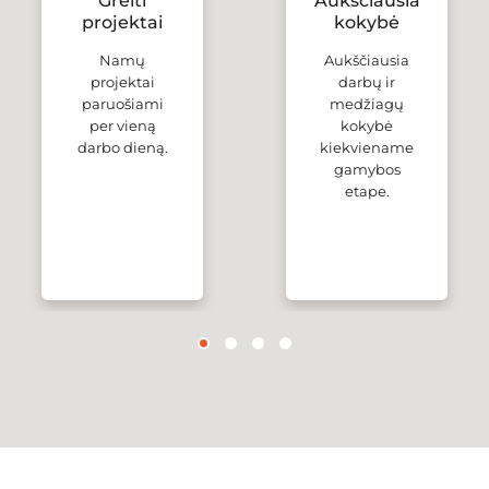
Greiti
Aukščiausia
projektai
kokybė
Namų
Aukščiausia
projektai
darbų ir
paruošiami
medžiagų
per vieną
kokybė
darbo dieną.
kiekviename
gamybos
etape.