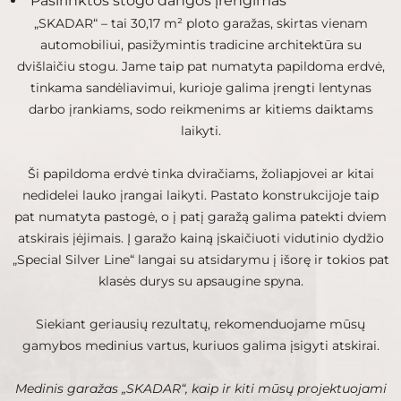
Pasirinktos stogo dangos įrengimas
„SKADAR“ – tai 30,17 m² ploto garažas, skirtas vienam
automobiliui, pasižymintis tradicine architektūra su
dvišlaičiu stogu. Jame taip pat numatyta papildoma erdvė,
tinkama sandėliavimui, kurioje galima įrengti lentynas
darbo įrankiams, sodo reikmenims ar kitiems daiktams
laikyti.
Ši papildoma erdvė tinka dviračiams, žoliapjovei ar kitai
nedidelei lauko įrangai laikyti. Pastato konstrukcijoje taip
pat numatyta pastogė, o į patį garažą galima patekti dviem
atskirais įėjimais. Į garažo kainą įskaičiuoti vidutinio dydžio
„Special Silver Line“ langai su atsidarymu į išorę ir tokios pat
klasės durys su apsaugine spyna.
Siekiant geriausių rezultatų, rekomenduojame mūsų
gamybos medinius vartus, kuriuos galima įsigyti atskirai.
Medinis garažas „SKADAR“, kaip ir kiti mūsų projektuojami