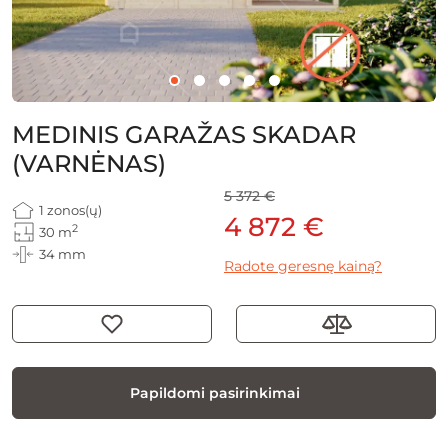
MEDINIS GARAŽAS SKADAR
(VARNĖNAS)
5 372 €
1 zonos(ų)
4 872 €
2
30 m
34 mm
Radote geresnę kainą?
Papildomi pasirinkimai