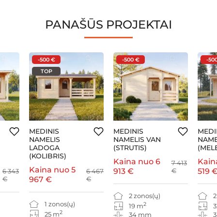
PANAŠŪS PROJEKTAI
-500 €
-500 €
-50
TOP
MEDINIS
MEDINIS
MEDI
NAMELIS
NAMELIS VAN
NAME
LADOGA
(STRUTIS)
(MEL
(KOLIBRIS)
Kaina nuo
6
Kain
7 413
Kaina nuo
5
913 €
€
519 
6 343
6 467
€
967 €
€
2 zonos(ų)
2
1 zonos(ų)
2
19 m
3
2
25 m
34 mm