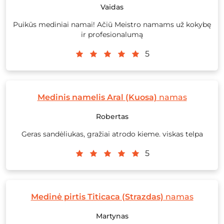
Vaidas
Puikūs mediniai namai! Ačiū Meistro namams už kokybę
ir profesionalumą
5
Medinis namelis Aral (Kuosa)
namas
Robertas
Geras sandėliukas, gražiai atrodo kieme. viskas telpa
5
Medinė pirtis Titicaca (Strazdas)
namas
Martynas