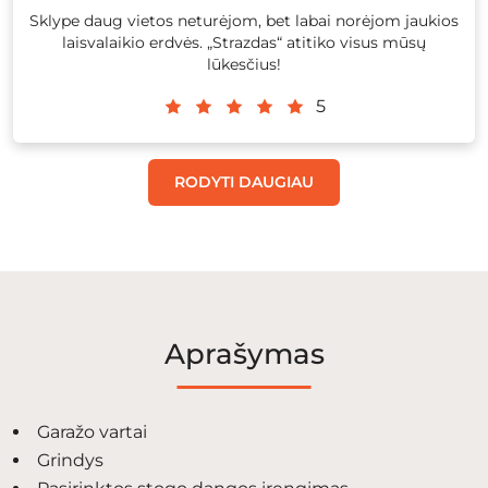
Sklype daug vietos neturėjom, bet labai norėjom jaukios
laisvalaikio erdvės. „Strazdas“ atitiko visus mūsų
lūkesčius!
5
RODYTI DAUGIAU
Aprašymas
Garažo vartai
Grindys