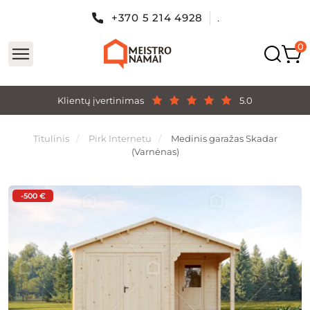
+370 5 214 4928
.
Klientų įvertinimas
5.0
Titulinis
Pirk Internetu
Medinis garažas Skadar
(Varnėnas)
-500 €