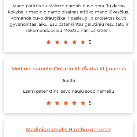
Mano patirtis su Meistro namais buvo gera. Jų darbo
kokybė ir medinio namo dizainas atitiko mano lūkesčius.
Komanda buvo draugiška ir paslaugi, o projektas buvo
įgyvendintas laiku. Esu patenkintas galutiniu rezultatu ir
rekomenduočiau Meistro namus kitiem.
5
Medinis namelis Ontario XL (Šarka XL)
namas
Jūratė
Esam patenktinti savo nauju sodo nameliu
5
Medinis namelis Hamburg
namas