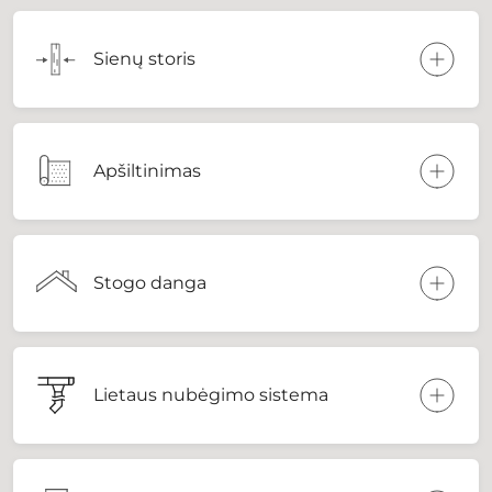
Sienų storis
Apšiltinimas
Stogo danga
Lietaus nubėgimo sistema