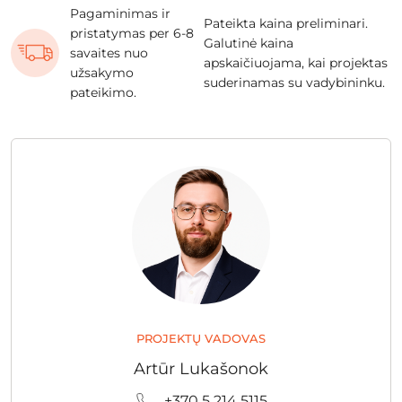
Pagaminimas ir
Pateikta kaina preliminari.
pristatymas per 6-8
Galutinė kaina
savaites nuo
apskaičiuojama, kai projektas
užsakymo
suderinamas su vadybininku.
pateikimo.
PROJEKTŲ VADOVAS
Artūr Lukašonok
+370 5 214 5115