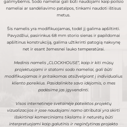
galimybėmis. Sodo nameliai gali būti naudojami kaip poilsio
nameliai ar sandėliavimo patalpos, tinkami naudoti ištisus
metus.
Šis namelis yra modifikuojamas, todėl jį galima apšiltinti.
Pavyzdžiui, pasirinkus 68 mm storio sienas ir papildomai
apšiltinus konstrukciją, galima užtikrinti patogią nakvynę
net ir esant žemesnei lauko temperatūrai.
Medinis namelis „CLOCKHOUSE“, kaip ir kiti mūsų
projektuojami ir statomi sodo nameliai, gali būti
modifikuojamas ir pritaikomas atsižvelgiant į individualius
kliento poreikius. Pasidalinkite savo idėjomis, o mes
padėsime jas įgyvendinti.
Visos internetinėje svetainėje pateiktos projektų
vizualizacijos ir jose naudojami namo atributai yra skirti
išskirtinai komerciniams tikslams ir neturėtų būti
interpretuojami kaip galutinis ir neginčytinas projekto