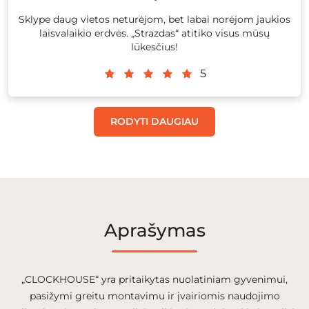
Sklype daug vietos neturėjom, bet labai norėjom jaukios
laisvalaikio erdvės. „Strazdas“ atitiko visus mūsų
lūkesčius!
5
RODYTI DAUGIAU
Aprašymas
„CLOCKHOUSE“ yra pritaikytas nuolatiniam gyvenimui,
pasižymi greitu montavimu ir įvairiomis naudojimo