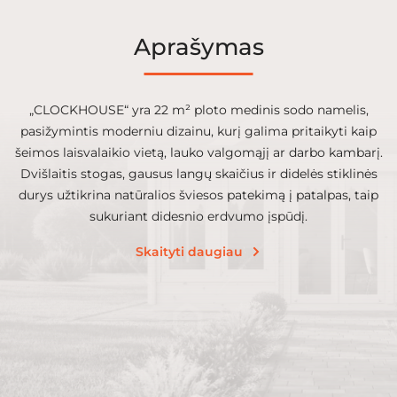
Aprašymas
„CLOCKHOUSE“ yra 22 m² ploto medinis sodo namelis,
pasižymintis moderniu dizainu, kurį galima pritaikyti kaip
šeimos laisvalaikio vietą, lauko valgomąjį ar darbo kambarį.
Dvišlaitis stogas, gausus langų skaičius ir didelės stiklinės
durys užtikrina natūralios šviesos patekimą į patalpas, taip
sukuriant didesnio erdvumo įspūdį.
Skaityti daugiau