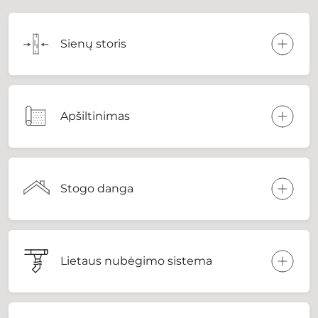
Sienų storis
Apšiltinimas
Stogo danga
Lietaus nubėgimo sistema