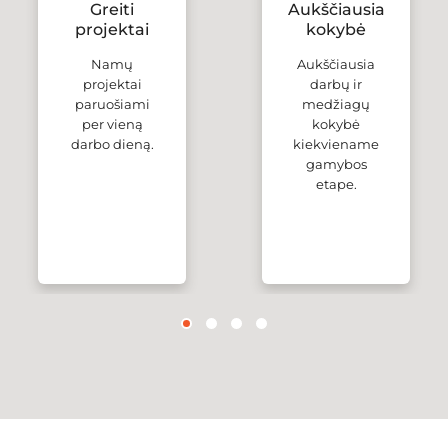
Greiti
Aukščiausia
projektai
kokybė
Namų
Aukščiausia
projektai
darbų ir
paruošiami
medžiagų
per vieną
kokybė
darbo dieną.
kiekviename
gamybos
etape.