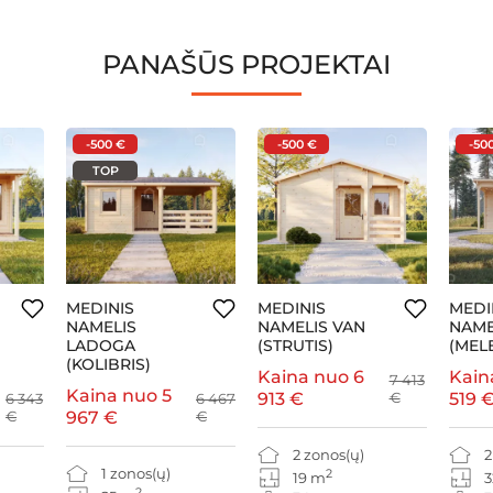
PANAŠŪS PROJEKTAI
-500 €
-500 €
-50
TOP
MEDINIS
MEDINIS
MEDI
NAMELIS
NAMELIS VAN
NAME
LADOGA
(STRUTIS)
(MEL
(KOLIBRIS)
Kaina nuo
6
Kain
7 413
Kaina nuo
5
913 €
€
519 
6 343
6 467
€
967 €
€
2 zonos(ų)
2
1 zonos(ų)
2
19 m
3
2