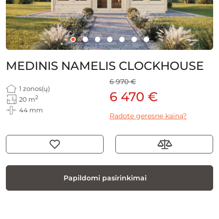
MEDINIS NAMELIS CLOCKHOUSE
6 970 €
1 zonos(ų)
6 470 €
2
20 m
44 mm
Radote geresnę kainą?
Papildomi pasirinkimai