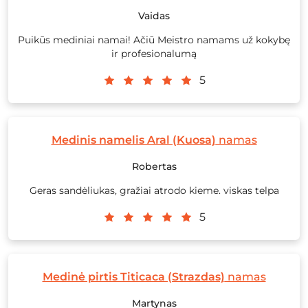
Vaidas
Puikūs mediniai namai! Ačiū Meistro namams už kokybę
ir profesionalumą
5
Medinis namelis Aral (Kuosa)
namas
Robertas
Geras sandėliukas, gražiai atrodo kieme. viskas telpa
5
Medinė pirtis Titicaca (Strazdas)
namas
Martynas