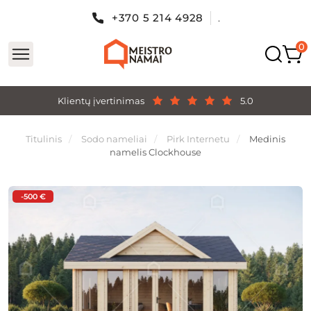
+370 5 214 4928
.
Klientų įvertinimas
5.0
Titulinis
Sodo nameliai
Pirk Internetu
Medinis
namelis Clockhouse
-500 €