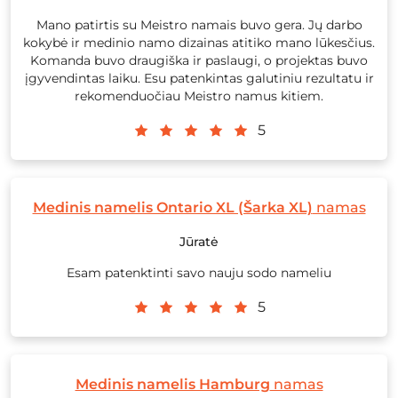
Mano patirtis su Meistro namais buvo gera. Jų darbo
kokybė ir medinio namo dizainas atitiko mano lūkesčius.
Komanda buvo draugiška ir paslaugi, o projektas buvo
įgyvendintas laiku. Esu patenkintas galutiniu rezultatu ir
rekomenduočiau Meistro namus kitiem.
5
Medinis namelis Ontario XL (Šarka XL)
namas
Jūratė
Esam patenktinti savo nauju sodo nameliu
5
Medinis namelis Hamburg
namas