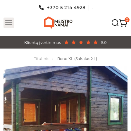
+370 5 214 4928
.
Klientų įvertinimas
5.0
Titulinis
Rond XL (Sakalas XL)