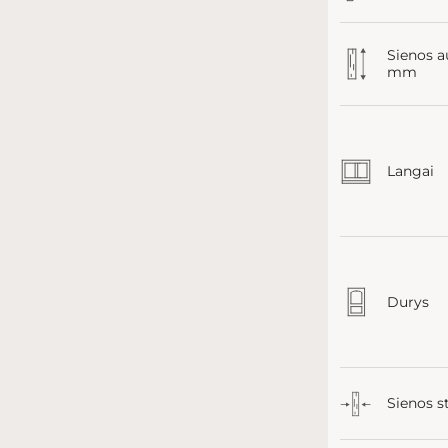
Sienos a
mm
Langai
Durys
Sienos s