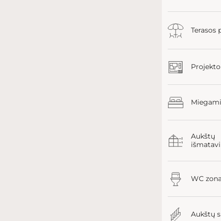
Terasos 
Projekto
Miegamie
Aukštų
išmatav
WC zon
Aukštų s