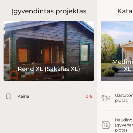
Įgyvendintas projektas
Kata
Medini
Rond XL (Sakalas XL)
XL 
Užstato
Kaina
0 €
plotas
Nauding
(gyvena
plotas