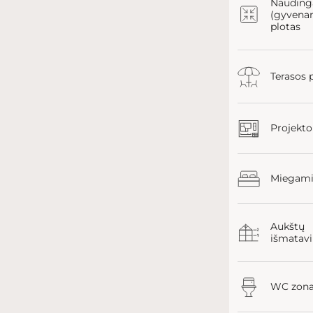
Nauding
(gyvena
plotas
Terasos 
Projekto
Miegamie
Aukštų
išmatav
WC zon