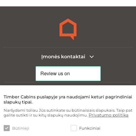
Įmonės kontaktai
Teisinė informacija
Timber Cabins puslapyje yra naudojami keturi pagrindiniai
slapukų tipai.
Naršydami toliau Jūs sutinkate su būtinaisiais slapukais. Taip pat
Apie įmonę
Privatumo politika
galite sutikti ir su kitų slapukų naudojimu.
Būtinieji
Funkciniai
Informacija klientui