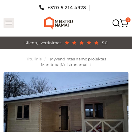
+370 5 214 4928
.
Klientų įvertinimas
5.0
Titulinis
Įgyvendintas namo projektas
Manitoba|Meistronamai.lt