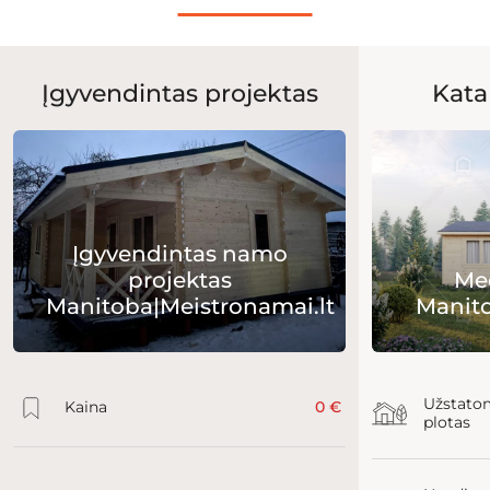
Įgyvendintas projektas
Kata
Įgyvendintas namo
projektas
Me
Manitoba|Meistronamai.lt
Manito
Užstato
Kaina
0 €
plotas