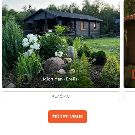
Michigan (Erelis)
PLAČIAU
ŽIŪRĖTI VISUS