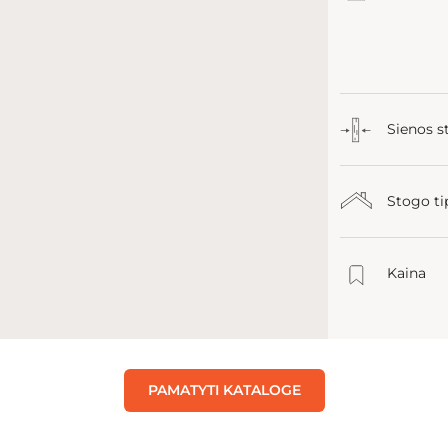
Sienos s
Stogo ti
Kaina
PAMATYTI KATALOGE